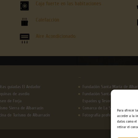
Caja fuerte en las habitaciones
Calefacción
Aire Acondicionado
–
sitas guiadas El Andador
Fundación Santa María de Albar
quinas de asedio
Fundación Santa María de Albarr
seo de Forja
Espacios y Tesoros
ismo Sierra de Albarracín
Comarca de La Sierra de Albarra
Para ofrecer l
cina de Turismo de Albarracín
Fotografía profesional para hot
acceder a la i
datos como el 
retirar el con