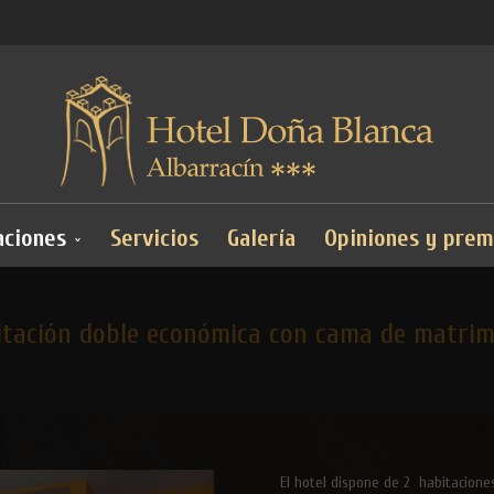
aciones
Servicios
Galería
Opiniones y prem
itación doble económica con cama de matrim
El hotel dispone de 2 habitacion