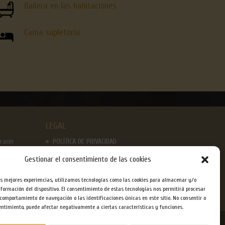
Bañera en las habitaciones
Cama supletoria
LEGAL
racín
POLÍTICA DE PRIVACIDAD
acín,
AVISO LEGAL
Gestionar el consentimiento de las cookies
POLÍTICA DE COOKIES
cín
as mejores experiencias, utilizamos tecnologías como las cookies para almacenar y/o
eles
nformación del dispositivo. El consentimiento de estas tecnologías nos permitirá procesar
comportamiento de navegación o las identificaciones únicas en este sitio. No consentir o
sentimiento, puede afectar negativamente a ciertas características y funciones.